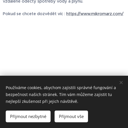
vzdálené odečty spotřeby vody a plynu.
Pokud se chcete dozvědět víc :
https://www.mikromarz.com/
Používáme cookies, abychom zajistili správné fungování a
bezpečnost našich stránek. Tím vám můžeme zajistit tu
nejlepší zkušenost při jejich návštěvě.
IČO: 09250395
Přijmout nezbytné
Přijmout vše
Cookies